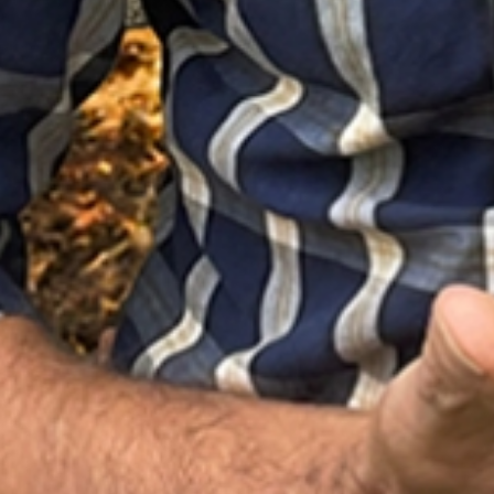
D
In dire