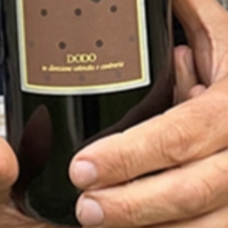
odo
zione ostinata e contraria