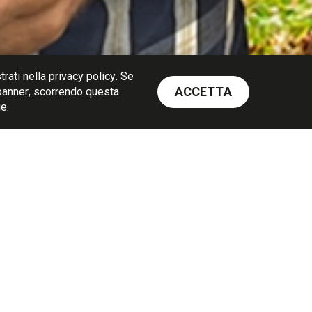
rati nella privacy policy. Se
ACCETTA
banner, scorrendo questa
e.
SCROLL
TERRA ALLA
LIA